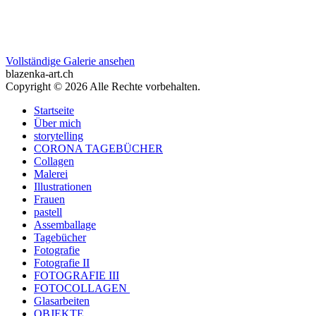
Vollständige Galerie ansehen
blazenka-art.ch
Copyright © 2026 Alle Rechte vorbehalten.
Startseite
Über mich
storytelling
CORONA TAGEBÜCHER
Collagen
Malerei
Illustrationen
Frauen
pastell
Assemballage
Tagebücher
Fotografie
Fotografie II
FOTOGRAFIE III
FOTOCOLLAGEN
Glasarbeiten
OBJEKTE