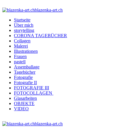
blazenka-art.ch
Startseite
Über mich
storytelling
CORONA TAGEBÜCHER
Collagen
Malerei
Illustrationen
Frauen
pastell
Assemballage
Tagebücher
Fotografie
Fotografie II
FOTOGRAFIE III
FOTOCOLLAGEN
Glasarbeiten
OBJEKTE
VIDEO
blazenka-art.ch